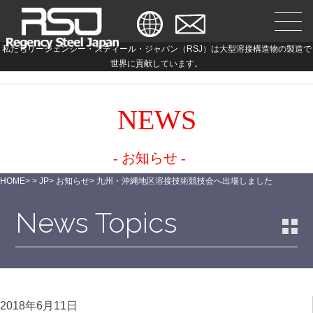
私たちリージェンシー・スティール・ジャパン（RSJ）は大型溶接構造物の製造で
世界に貢献しています。
NEWS
- お知らせ -
HOME
>
>
JP
>
お知らせ
>
九州・沖縄地区溶接技術競技会へ出場しました
News Topics
2018年6月11日