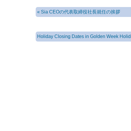
« Sia CEOの代表取締役社長就任の挨拶
Holiday Closing Dates in Golden Week Holid