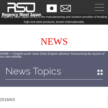
Regency Steel Japan (RSJ) is the manufacturing and solution provider of treating
high end steel products, known internationally.
NEWS
HOME
>
>
English-post
>
news (Only English articles)
>
Announcing the launch of
our new website.
News Topics
2018/4/3